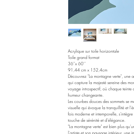
Acrylique sur toile horizontale
Toile grand format
36''x 60’’
91,44 cm x 152,4cm
Découvrez "La montagne verte", une œuv
qui capture la majesté sereine des mon
voyage introspectif, où chaque teinte d
humeur changeante.
Les courbes douces des sommets se mê
visuelle qui évoque la tranquillité et l
fois moderne et intemporelle, s'intègr
touche de sérénité et d'élégance.
"La montagne verte" est bien plus qu'un
l'artiste et son paysage intérieur, une 