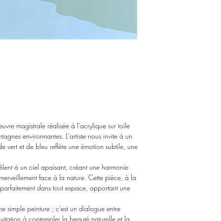
Achat en ligne ou prend
voir l'oeuvre en atelier
re magistrale réalisée à l'acrylique sur toile
tagnes environnantes. L'artiste nous invite à un
e vert et de bleu reflète une émotion subtile, une
lent à un ciel apaisant, créant une harmonie
’émerveillement face à la nature. Cette pièce, à la
e parfaitement dans tout espace, apportant une
e simple peinture ; c'est un dialogue entre
invitation à contempler la beauté naturelle et la